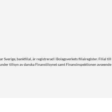
r Sverige, bankfilial, är registrerad i Bolagsverkets filialregister. Filia
r under tillsyn av danska Finanstilsynet samt Finansinspektionen avseen