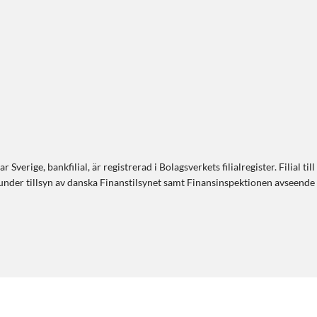
r Sverige, bankfilial, är registrerad i Bolagsverkets filialregister. Filia
r under tillsyn av danska Finanstilsynet samt Finansinspektionen avseen